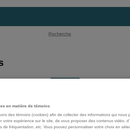
R
e
Recherche
c
h
e
s
r
c
h
«
1
…
12
13
14
15
16
»
e
e : LA RECONNAISSANCE D
ces en matière de témoins
sons des témoins (cookies) afin de collecter des informations qui nous 
LOYEUR EN MATIÈRE DE V
r votre expérience sur le site, de vous proposer des contenus vidéo, d’
es de fréquentation, etc. Vous pouvez personnaliser votre choix en séle