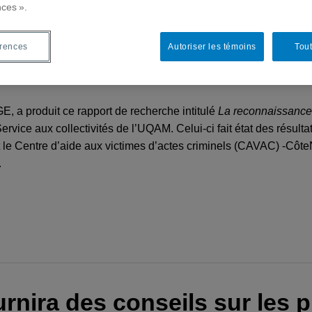
nces ».
érences
Autoriser les témoins
Tout
ences juridiques, avec la collaboration de Marie-Eve DESMAR
 a produit ce rapport de recherche intitulé
La reconnaissance 
Service aux collectivités de l’UQAM. Celui-ci fait état des résu
t le Centre d’aide aux victimes d’actes criminels (CAVAC) -Côt
.
urnira des conseils sur les