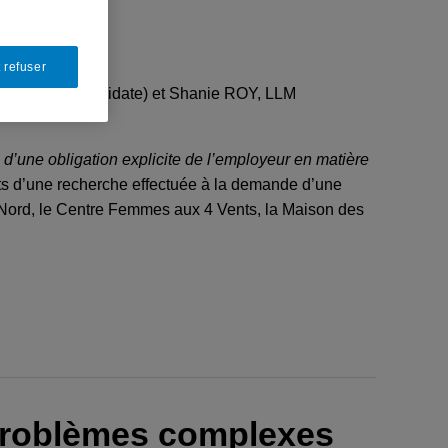
 refuser
AIS, LLM (candidate) et Shanie ROY, LLM
d’une obligation explicite de l’employeur en matière
ltats d’une recherche effectuée à la demande d’une
eNord, le Centre Femmes aux 4 Vents, la Maison des
 problèmes complexes