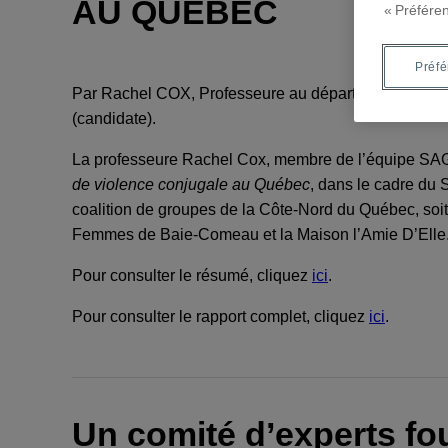
AU QUÉBEC
« Préfére
Préf
Par Rachel COX, Professeure au département dessci
(candidate).
La professeure Rachel Cox, membre de l’équipe SAGE,
de violence conjugale au Québec
, dans le cadre du 
coalition de groupes de la Côte-Nord du Québec, soi
Femmes de Baie-Comeau et la Maison l’Amie D’Elle
Pour consulter le résumé, cliquez
ici
.
Pour consulter le rapport complet, cliquez
ici
.
Un comité d’experts fo