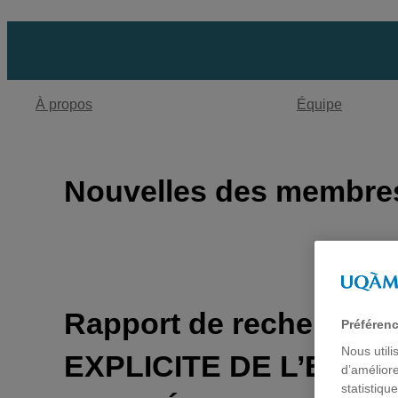
Aller
au
contenu
À propos
Équipe
Nouvelles des membre
Rapport de recherch
Préféren
Nous utili
EXPLICITE DE L’EMP
d’améliore
statistiqu