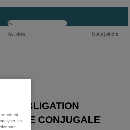
Activités
Nous joindre
’UNE OBLIGATION
permettent
IOLENCE CONJUGALE
analyser les
ctionnant