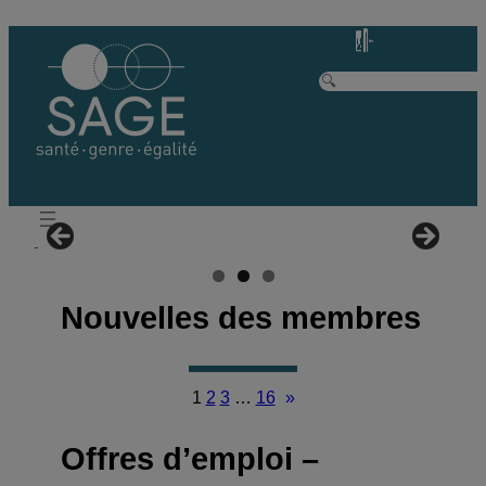
Aller
au
contenu
R
e
c
h
e
r
c
h
Nouvelles des membres
e
1
2
3
…
16
»
Offres d’emploi –