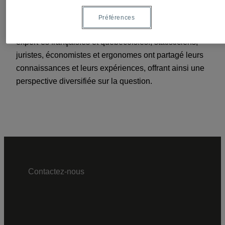
conditions de travail des femmes en France et au
Québec (en mettant l’accent sur les réalités
Préférences
spécifiques liées aux temps de travail atypiques). Des
expert·es français.es et québécois.es., statisticiens,
juristes, économistes et ergonomes ont partagé leurs
connaissances et leurs expériences, offrant ainsi une
perspective diversifiée sur la question.
Contactez-nous