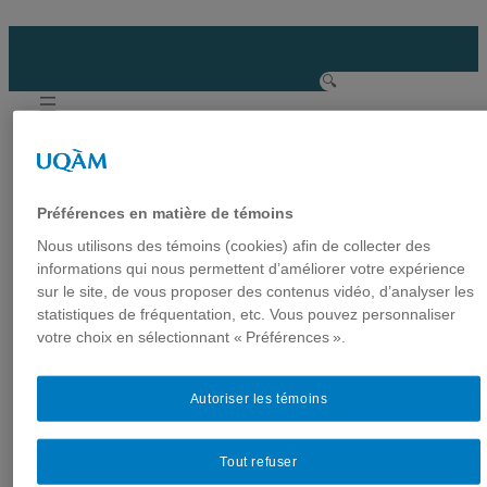
Aller
au
contenu
R
e
c
h
Journée scientifique : «
e
Les temps de travail
Préférences en matière de témoins
r
Nous utilisons des témoins (cookies) afin de collecter des
atypiques conjugués au
c
informations qui nous permettent d’améliorer votre expérience
h
féminin »
sur le site, de vous proposer des contenus vidéo, d’analyser les
e
statistiques de fréquentation, etc. Vous pouvez personnaliser
12 avril 2024
votre choix en sélectionnant « Préférences ».
Quatre chercheuses de l’équipe SAGE, soit Mélanie
Autoriser les témoins
Lefrançois, Stéphanie Bernstein, Karen Messing et
Marie-Eve Major, ont participé en mars dernier à une
Tout refuser
journée portant sur les enjeux actuels entourant les